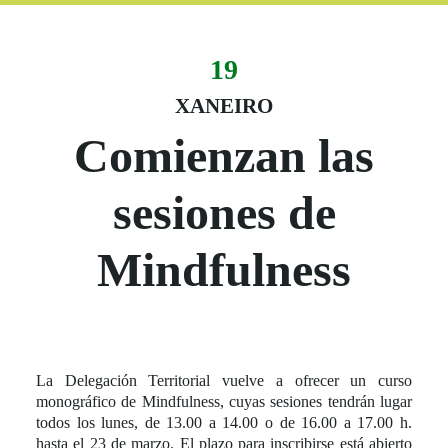
19
Evento:
Fecha del evento
19 xaneiro
XANEIRO
Comienzan las
sesiones de
Mindfulness
La Delegación Territorial vuelve a ofrecer un curso
monográfico de Mindfulness, cuyas sesiones tendrán lugar
todos los lunes, de 13.00 a 14.00 o de 16.00 a 17.00 h.
hasta el 23 de marzo. El plazo para inscribirse está abierto