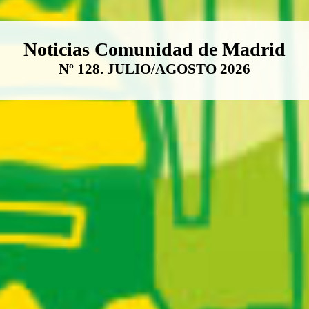
Boletín Noticias Comunidad de M
Noticias Comunidad de Madrid
Nº 128. JULIO/AGOSTO 2026