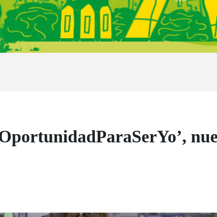
aOportunidadParaSerYo’, nu