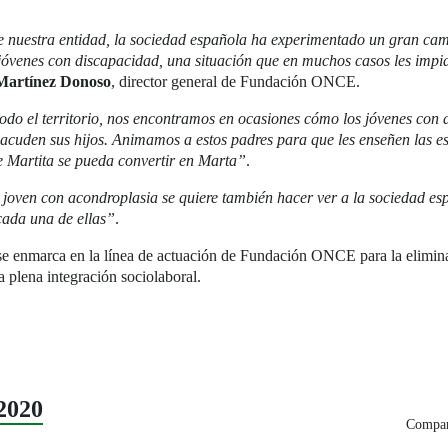
de nuestra entidad, la sociedad española ha experimentado un gran c
 jóvenes con discapacidad, una situación que en muchos casos les impid
 Martínez Donoso
, director general de Fundación ONCE.
r todo el territorio, nos encontramos en ocasiones cómo los jóvenes c
cuden sus hijos. Animamos a estos padres para que les enseñen las e
e Martita se pueda convertir en Marta”
.
 joven con acondroplasia se quiere también hacer ver a la sociedad es
 cada una de ellas”
.
se enmarca en la línea de actuación de Fundación ONCE para la eliminac
 plena integración sociolaboral.
2020
Compart