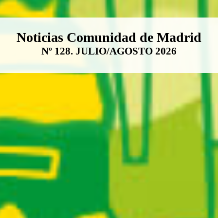
Boletín Noticias Comunidad de M
Noticias Comunidad de Madrid
Nº 128. JULIO/AGOSTO 2026