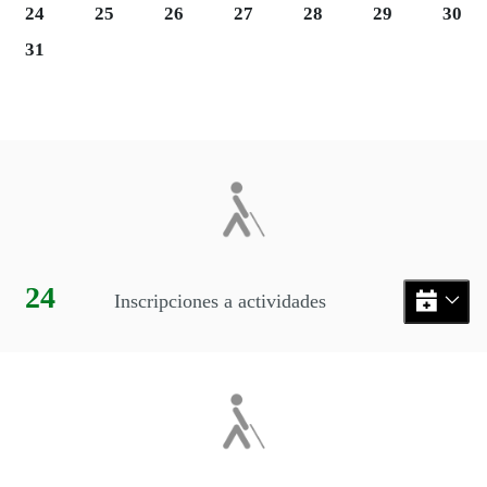
Martes 25
Miércoles 26
Jueves 27
Viernes 28
Sábado 29
Domi
24
25
26
27
28
29
30
31
Final del calendario
Eventos disponibles en el me
Día:
24
Inscripciones a actividades