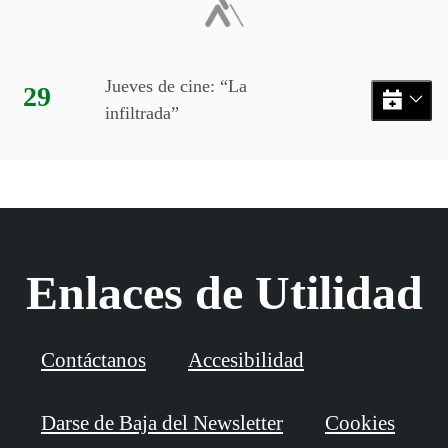
Jueves de cine: “La
Día:
29
infiltrada”
Enlaces de Utilidad
Contáctanos
Accesibilidad
Darse de Baja del Newsletter
Cookies