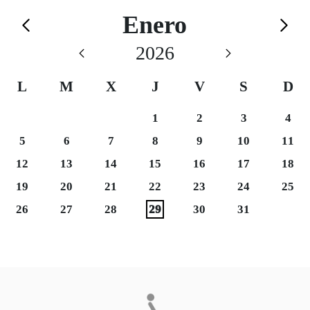
Calendario de Enero
Enero
Saltar el calendario
2026
L
M
X
J
V
S
D
Sábado 3
Domi
1
2
3
4
Martes 6
Domi
5
6
7
8
9
10
11
Sábado 17
Domi
12
13
14
15
16
17
18
Martes 20
Sábado 24
Domi
19
20
21
22
23
24
25
Martes 27
26
27
28
29
30
31
Final del calendario
Eventos disponibles el día 29