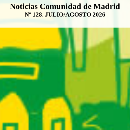
Boletín Noticias Comunidad de M
Noticias Comunidad de Madrid
Nº 128. JULIO/AGOSTO 2026