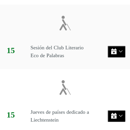
Eventos disponibles el día 15
Sesión del Club Literario
Día:
15
Eco de Palabras
Jueves de países dedicado a
Día:
15
Liechtenstein