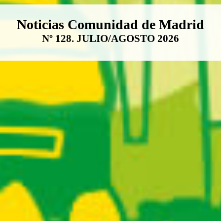
Boletín Noticias Comunidad de M
Noticias Comunidad de Madrid
Nº 128. JULIO/AGOSTO 2026