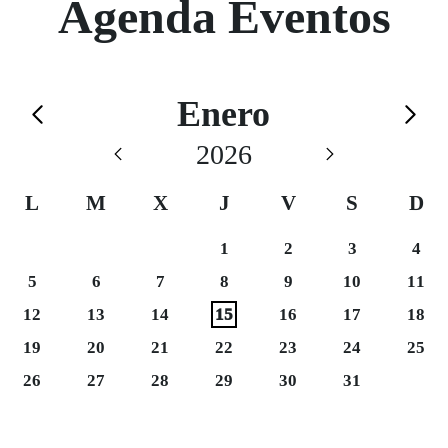
Agenda Eventos
Calendario de Enero
Enero
Saltar el calendario
2026
L
M
X
J
V
S
D
Sábado 3
Domi
1
2
3
4
Martes 6
Domi
5
6
7
8
9
10
11
Sábado 17
Domi
12
13
14
15
16
17
18
Martes 20
Sábado 24
Domi
19
20
21
22
23
24
25
Martes 27
26
27
28
29
30
31
Final del calendario