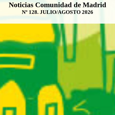
Boletín Noticias Comunidad de M
Noticias Comunidad de Madrid
Nº 128. JULIO/AGOSTO 2026