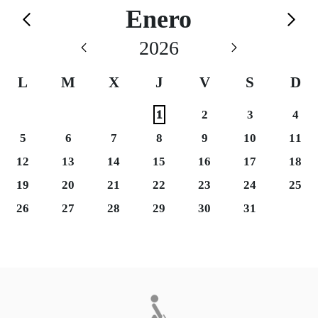
Calendario de Enero
Enero
Saltar el calendario
2026
L
M
X
J
V
S
D
Sábado 3
Domi
1
2
3
4
Martes 6
Domi
5
6
7
8
9
10
11
Sábado 17
Domi
12
13
14
15
16
17
18
Martes 20
Sábado 24
Domi
19
20
21
22
23
24
25
Martes 27
26
27
28
29
30
31
Final del calendario
Eventos disponibles el día 1 