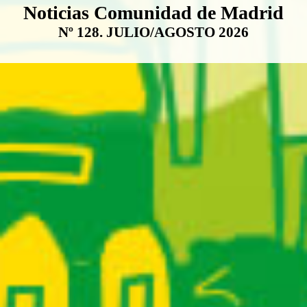
Boletín Noticias Comunidad de M
Noticias Comunidad de Madrid
Nº 128. JULIO/AGOSTO 2026