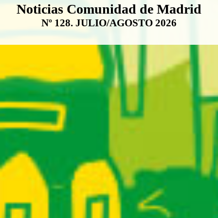
Boletín Noticias Comunidad de M
Noticias Comunidad de Madrid
Nº 128. JULIO/AGOSTO 2026