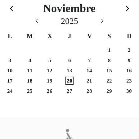
Calendario de Novie
Noviembre
Saltar el calendario
2025
L
M
X
J
V
S
D
Sábado 1
Domi
1
2
Lunes 3
Martes 4
Viernes 7
Sábado 8
Domi
3
4
5
6
7
8
9
Martes 11
Miércoles 12
Domi
10
11
12
13
14
15
16
Martes 18
Miércoles 19
Sábado 22
Domi
17
18
19
20
21
22
23
Martes 25
Miércoles 26
Domi
24
25
26
27
28
29
30
Final del calendario
Eventos disponibles el día 2