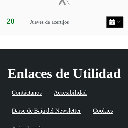
Día:
20
Jueves de acertijos
Enlaces de Utilidad
Contáctanos
Accesibilidad
Darse de Baja del Newsletter
Cookies