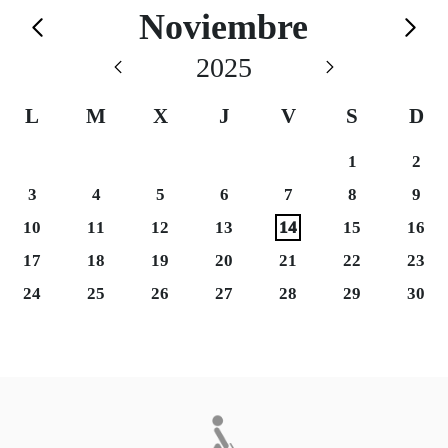
Calendario de Novie
Noviembre
Saltar el calendario
2025
L
M
X
J
V
S
D
Sábado 1
Domi
1
2
Lunes 3
Martes 4
Viernes 7
Sábado 8
Domi
3
4
5
6
7
8
9
Martes 11
Miércoles 12
Domi
10
11
12
13
14
15
16
Martes 18
Miércoles 19
Sábado 22
Domi
17
18
19
20
21
22
23
Martes 25
Miércoles 26
Domi
24
25
26
27
28
29
30
Final del calendario
Eventos disponibles el día 1