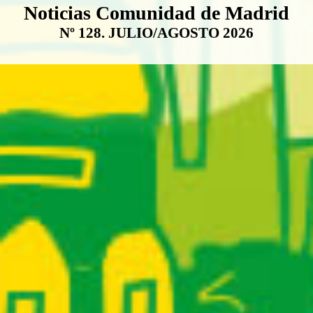
Boletín Noticias Comunidad de M
Noticias Comunidad de Madrid
Nº 128. JULIO/AGOSTO 2026