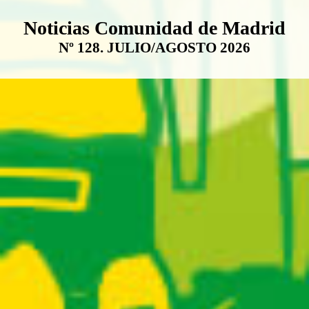
Boletín Noticias Comunidad de M
Noticias Comunidad de Madrid
Nº 128. JULIO/AGOSTO 2026