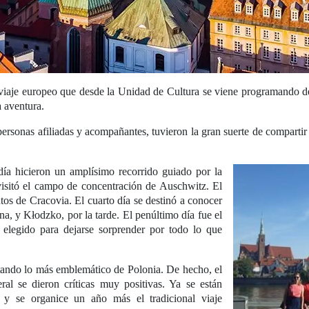
l viaje europeo que desde la Unidad de Cultura se viene programando d
a aventura.
sonas afiliadas y acompañantes, tuvieron la gran suerte de compartir u
día hicieron un amplísimo recorrido guiado por la
 visitó el campo de concentración de Auschwitz. El
antos de Cracovia. El cuarto día se destinó a conocer
a, y Kłodzko, por la tarde. El penúltimo día fue el
l elegido para dejarse sorprender por todo lo que
tando lo más emblemático de Polonia. De hecho, el
al se dieron críticas muy positivas. Ya se están
y se organice un año más el tradicional viaje