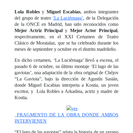
Lola Robles
y
Miguel Escabias
, ambos integrantes
del grupo de teatro
‘La Luciérnaga’
, de la Delegación
de la ONCE en Madrid, han sido reconocidos como
Mejor Actriz Principal
y
Mejor Actor Principal
,
respectivamente, en el XXI Certamen de Teatro
Clásico de Moratalaz, que se ha celebrado durante los
meses de septiembre y octubre en el distrito madrileño.
En dicho certamen, ‘La Luciérnaga’ llevó a escena, el
pasado 6 de octubre, su último montaje ‘El lago de las
gaviotas’, una adaptación de la obra original de Chéjov
“La Gaviota”, bajo la dirección de Agustín Sasián,
donde Miguel Escabias interpreta a Kostia, un joven
escritor, y Lola Robles a Arkadina, actriz y madre de
Kostia.
FRAGMENTO DE LA OBRA DONDE AMBOS
INTERVIENEN
“El lago de las gaviotas” relata la historia de un verano