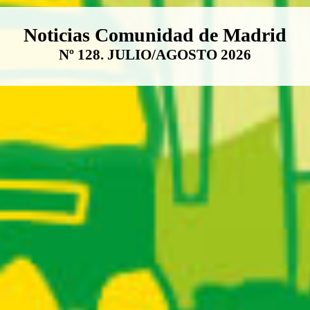
Boletín Noticias Comunidad de M
Noticias Comunidad de Madrid
Nº 128. JULIO/AGOSTO 2026