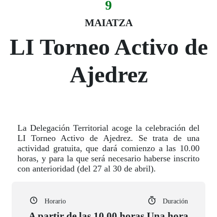
9
Evento:
Fecha del evento
09 maiatza
MAIATZA
LI Torneo Activo de
Ajedrez
La Delegación Territorial acoge la celebración del
LI Torneo Activo de Ajedrez. Se trata de una
actividad gratuita, que dará comienzo a las 10.00
horas, y para la que será necesario haberse inscrito
con anterioridad (del 27 al 30 de abril).
Horario
Duración
A partir de las 10.00 horas
Una hora