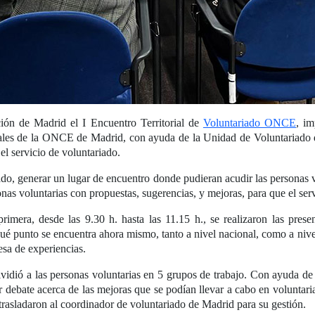
ión de Madrid el I Encuentro Territorial de
Voluntariado ONCE
, i
les de la ONCE de Madrid, con ayuda de la Unidad de Voluntariado de
l servicio de voluntariado.
ado, generar un lugar de encuentro donde pudieran acudir las personas vo
rsonas voluntarias con propuestas, sugerencias, y mejoras, para que el s
rimera, desde las 9.30 h. hasta las 11.15 h., se realizaron las prese
qué punto se encuentra ahora mismo, tanto a nivel nacional, como a ni
mesa de experiencias.
ividió a las personas voluntarias en 5 grupos de trabajo. Con ayuda de
 debate acerca de las mejoras que se podían llevar a cabo en voluntar
 trasladaron al coordinador de voluntariado de Madrid para su gestión.