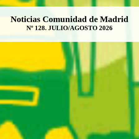
Boletín Noticias Comunidad de M
Noticias Comunidad de Madrid
Nº 128. JULIO/AGOSTO 2026