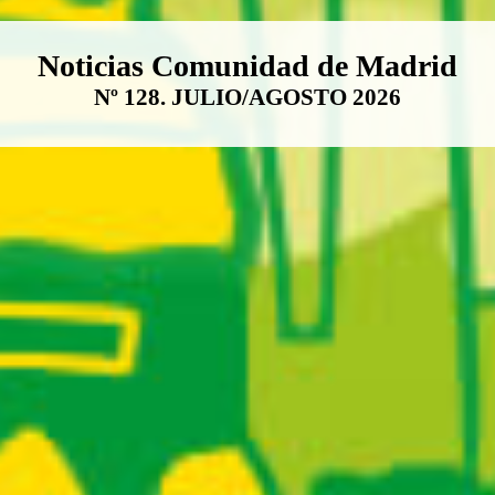
Boletín Noticias Comunidad de M
Noticias Comunidad de Madrid
Nº 128. JULIO/AGOSTO 2026