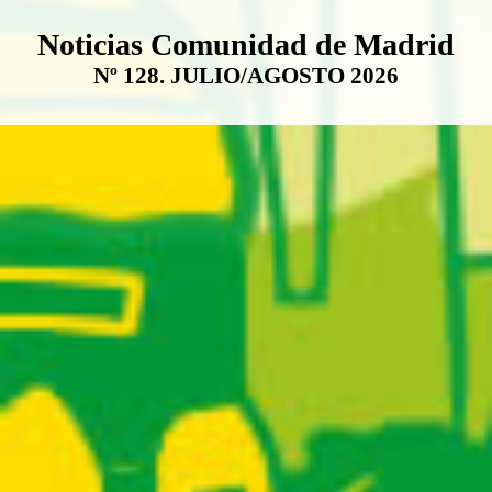
Boletín Noticias Comunidad de M
Noticias Comunidad de Madrid
Nº 128. JULIO/AGOSTO 2026