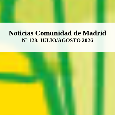
Boletín Noticias Comunidad de M
Noticias Comunidad de Madrid
Nº 128. JULIO/AGOSTO 2026