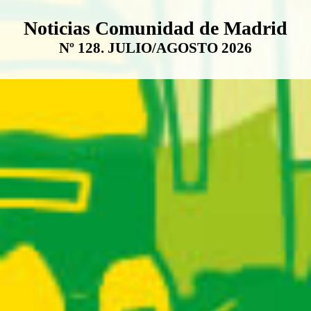
Boletín Noticias Comunidad de M
Noticias Comunidad de Madrid
Nº 128. JULIO/AGOSTO 2026