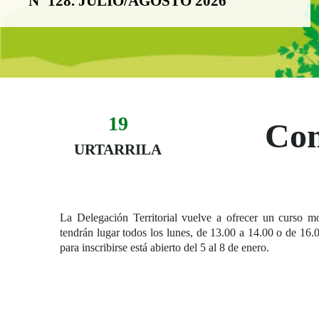
Nº 128. JULIO/AGOSTO 2026
19
Evento:
Com
Fecha del evento
19 urtarrila
URTARRILA
La Delegación Territorial vuelve a ofrecer un curso m
tendrán lugar todos los lunes, de 13.00 a 14.00 o de 16.
para inscribirse está abierto del 5 al 8 de enero.