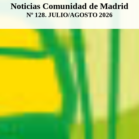
Boletín Noticias Comunidad de M
Noticias Comunidad de Madrid
Nº 128. JULIO/AGOSTO 2026