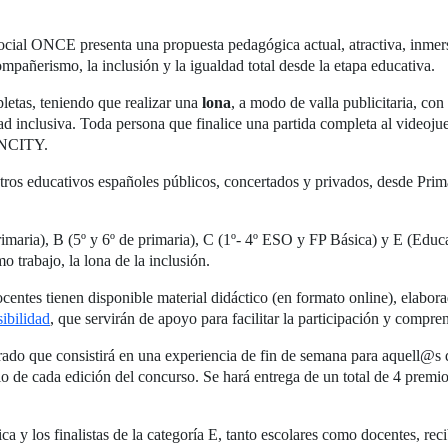
ocial ONCE presenta una propuesta pedagógica actual, atractiva, inme
ompañerismo, la inclusión y la igualdad total desde la etapa educativa.
pletas, teniendo que realizar una
lona
, a modo de valla publicitaria, co
ad inclusiva. Toda persona que finalice una partida completa al videoju
 ONCITY.
tros educativos españoles públicos, concertados y privados, desde Pri
rimaria), B (5º y 6º de primaria), C (1º- 4º ESO y FP Básica) y E (Educa
 trabajo, la lona de la inclusión.
centes tienen disponible material didáctico (en formato online), elabora
sibilidad
, que servirán de apoyo para facilitar la participación y compren
ado que consistirá en una experiencia de fin de semana para aquell@s q
lo de cada edición del concurso. Se hará entrega de un total de 4 premi
 y los finalistas de la categoría E, tanto escolares como docentes, rec