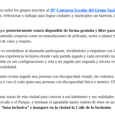
ra todos los grupos inscritos al
39º Concurso Escolar del Grupo So
, reflexionar y trabajar para lograr ciudades y municipios sin barreras,
 que
posteriormente estará disponible de forma gratuita y libre pa
ontenido sorpresa como recomendaciones de películas, series o planes en
 de color y respeto.
do es sensibilizar al alumnado participante, invitándoles a empatizar con
 una experiencia inclusiva donde cada partida jugada y cada recorrido 
le en sus configuraciones y reta a ser jugado por segunda y tercera vez
esibilidad.
trastes (como jugaría una persona con discapacidad visual), sin volumen
illa o con el codo (para una persona con discapacidad física o motriz). 
intas zonas de esta ciudad para conocer a sus habitantes y sus realidade
cado o el Parque, y terminar el agradable paseo repleto de retos en un 
“lona inclusiva” e inaugure en la ciudad la Calle de la Inclusión
.