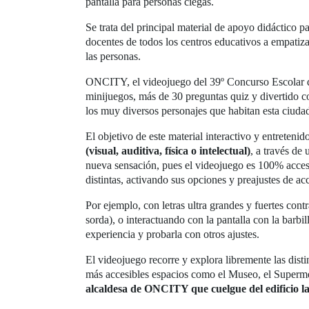
pantalla para personas ciegas.
Se trata del principal material de apoyo didáctico pa
docentes de todos los centros educativos a empatizar
las personas.
ONCITY, el videojuego del 39º Concurso Escolar
minijuegos, más de 30 preguntas quiz y divertido c
los muy diversos personajes que habitan esta ciudad
El objetivo de este material interactivo y entreteni
(visual, auditiva, física o intelectual)
, a través de
nueva sensación, pues el videojuego es 100% accesib
distintas, activando sus opciones y preajustes de acc
Por ejemplo, con letras ultra grandes y fuertes con
sorda), o interactuando con la pantalla con la barb
experiencia y probarla con otros ajustes.
El videojuego recorre y explora libremente las dist
más accesibles espacios como el Museo, el Supermer
alcaldesa de ONCITY que cuelgue del edificio la 