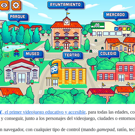
Y
, el primer videojuego educativo y accesible
, para todas las edades, c
y conseguir, junto a los personajes del videojuego, ciudades o entorno
n navegador, con cualquier tipo de control (mando
gamepad
, ratón, te