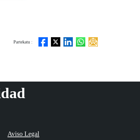
Partekatu :
idad
Aviso Legal