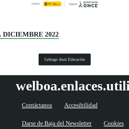
88. DICIEMBRE 2022
Gehiago ikusi Educación
welboa.enlaces.util
Contáctanos
Accesibilidad
Darse de Baja del Newsletter
Cookies