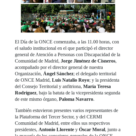
El Día de la ONCE comenzaba, a las 11.00 horas, con
el saludo institucional en el que participó el director
general de Atención a Personas con Discapacidad de la
Comunidad de Madrid,
Jorge Jiménez de Cisneros
,
acompañado por el director general de nuestra
Organización,
Ángel Sánchez
; el delegado territorial
de ONCE Madrid,
Luis Natalio Royo
; y la presidenta
del Consejo Territorial y anfitriona,
María Teresa
Rodríguez
, bajo la batuta de la vicepresidenta segunda
de este mismo órgano,
Paloma Navarro
.
También estuvieron presentes varios representantes de
la Plataforma del Tercer Sector, y del CERMI
Comunidad de Madrid, entre ellos sus respectivos
presidentes,
Antonio Llorente
y
Óscar Moral
, junto a
la mayoría de los consejeros generales de la ONCE.