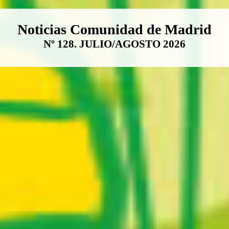
Boletín Noticias Comunidad de M
Noticias Comunidad de Madrid
Nº 128. JULIO/AGOSTO 2026