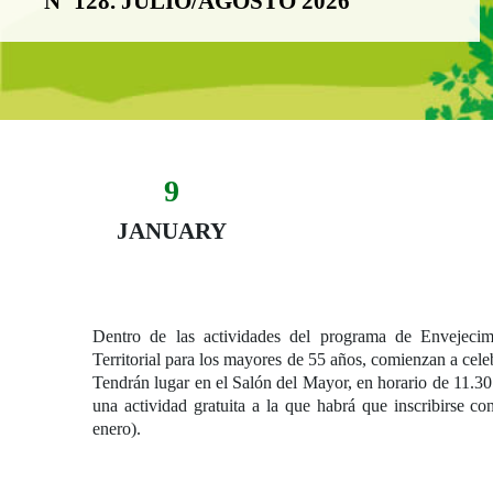
Nº 128. JULIO/AGOSTO 2026
9
Evento:
Fecha del evento
09 January
JANUARY
Dentro de las actividades del programa de Envejecim
Territorial para los mayores de 55 años, comienzan a celeb
Tendrán lugar en el Salón del Mayor, en horario de 11.30 
una actividad gratuita a la que habrá que inscribirse co
enero).