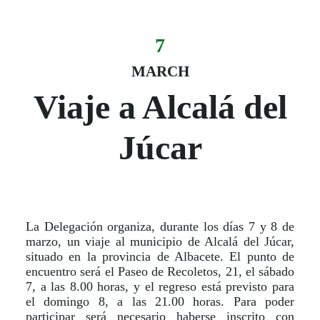
7
Evento:
Fecha del evento
07 March
MARCH
Viaje a Alcalá del
Júcar
La Delegación organiza, durante los días 7 y 8 de
marzo, un viaje al municipio de Alcalá del Júcar,
situado en la provincia de Albacete. El punto de
encuentro será el Paseo de Recoletos, 21, el sábado
7, a las 8.00 horas, y el regreso está previsto para
el domingo 8, a las 21.00 horas. Para poder
participar será necesario haberse inscrito con