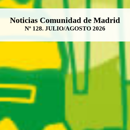
Boletín Noticias Comunidad de M
Noticias Comunidad de Madrid
Nº 128. JULIO/AGOSTO 2026