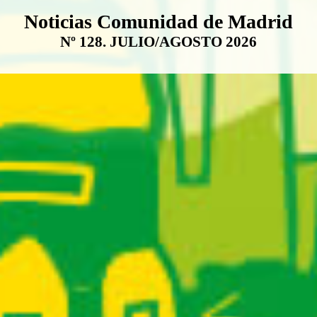
Boletín Noticias Comunidad de M
Noticias Comunidad de Madrid
Nº 128. JULIO/AGOSTO 2026