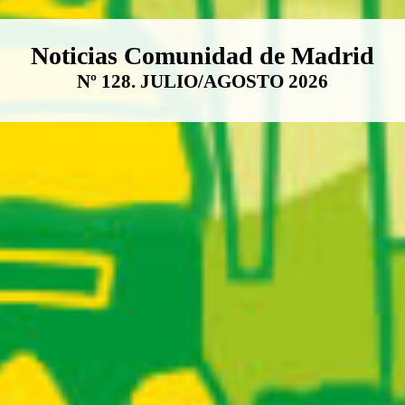
Boletín Noticias Comunidad de M
Noticias Comunidad de Madrid
Nº 128. JULIO/AGOSTO 2026