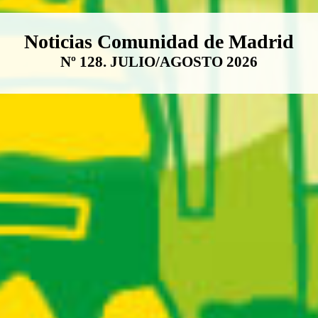
Boletín Noticias Comunidad de M
Noticias Comunidad de Madrid
Nº 128. JULIO/AGOSTO 2026