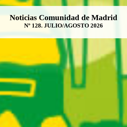
Boletín Noticias Comunidad de M
Noticias Comunidad de Madrid
Nº 128. JULIO/AGOSTO 2026