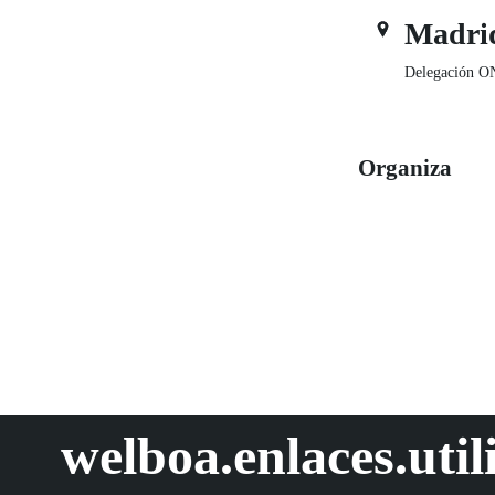
Madri
Delegación O
Organiza
welboa.enlaces.util