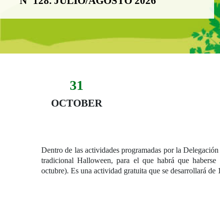
Nº 128. JULIO/AGOSTO 2026
31
Evento:
Fecha del evento
31 October
OCTOBER
Dentro de las actividades programadas por la Delegación p
tradicional Halloween, para el que habrá que haberse i
octubre). Es una actividad gratuita que se desarrollará de