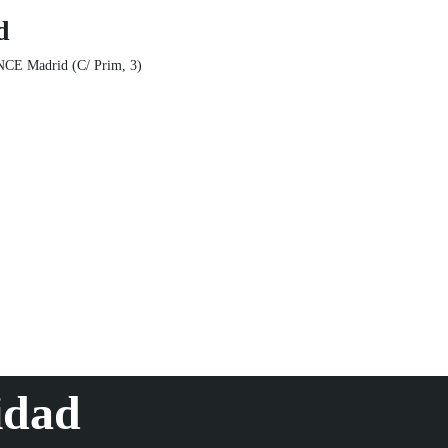
d
NCE Madrid (C/ Prim, 3)
idad