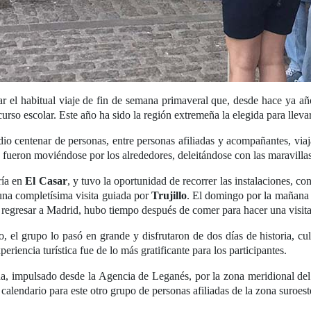
ar el habitual viaje de fin de semana primaveral que, desde hace ya a
so escolar. Este año ha sido la región extremeña la elegida para llevar
io centenar de personas, entre personas afiliadas y acompañantes, via
ueron moviéndose por los alrededores, deleitándose con las maravillas 
ría en
El Casar
, y tuvo la oportunidad de recorrer las instalaciones, co
 una completísima visita guiada por
Trujillo
. El domingo por la mañana 
 regresar a Madrid, hubo tiempo después de comer para hacer una visit
llo, el grupo lo pasó en grande y disfrutaron de dos días de historia,
riencia turística fue de lo más gratificante para los participantes.
na, impulsado desde la Agencia de Leganés, por la zona meridional de
calendario para este otro grupo de personas afiliadas de la zona suroes