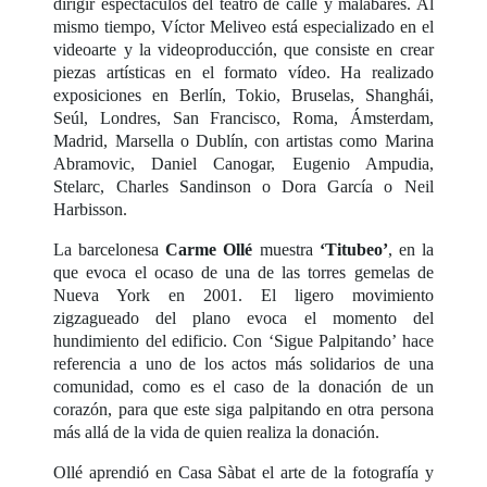
dirigir espectáculos del teatro de calle y malabares. Al
mismo tiempo, Víctor Meliveo está especializado en el
videoarte y la videoproducción, que consiste en crear
piezas artísticas en el formato vídeo. Ha realizado
exposiciones en Berlín, Tokio, Bruselas, Shanghái,
Seúl, Londres, San Francisco, Roma, Ámsterdam,
Madrid, Marsella o Dublín, con artistas como Marina
Abramovic, Daniel Canogar, Eugenio Ampudia,
Stelarc, Charles Sandinson o Dora García o Neil
Harbisson.
La barcelonesa
Carme Ollé
muestra
‘Titubeo’
, en la
que evoca el ocaso de una de las torres gemelas de
Nueva York en 2001. El ligero movimiento
zigzagueado del plano evoca el momento del
hundimiento del edificio. Con ‘Sigue Palpitando’ hace
referencia a uno de los actos más solidarios de una
comunidad, como es el caso de la donación de un
corazón, para que este siga palpitando en otra persona
más allá de la vida de quien realiza la donación.
Ollé aprendió en Casa Sàbat el arte de la fotografía y