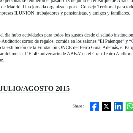
0 personas se reunieron el pasado 13 de junio en el Parque de Atracci
e Madrid. Una jornada organizada por el Consejo Territorial para to
presas ILUNION, trabajadores y pensionistas, y amigos y familiares.
el día hubo actividades para todos los gustos desde el saludo institucion
 Auditorio; sorteo de regalos; comida en los salones “El Palenque” y 
 o la exhibición de la Fundación ONCE del Perro Guía. Además, el Par
utar del musical ‘El 40 aniversario de ABBA’ en el Gran Teatro Auditorio
ue.
 7. JULIO/AGOSTO 2015
Share :