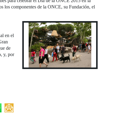
ones para celebrar el Día de la ONCE 2015 en la
dos los componentes de la ONCE, su Fundación, el
al en el
“Gran
que de
, y, por