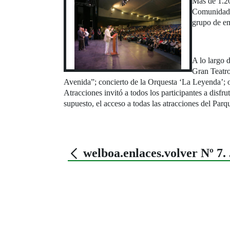
Más de 1.20
Comunidad d
grupo de em
A lo largo d
Gran Teatro
Avenida”; concierto de la Orquesta ‘La Leyenda’;
Atracciones invitó a todos los participantes a disfr
supuesto, el acceso a todas las atracciones del Parq
welboa.enlaces.volver Nº