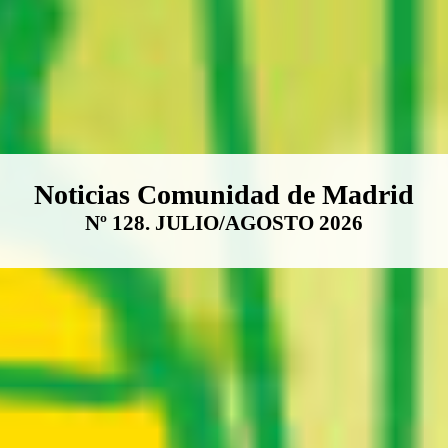
Boletín Noticias Comunidad de M
Noticias Comunidad de Madrid
Nº 128. JULIO/AGOSTO 2026