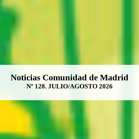
Boletín Noticias Comunidad de M
Noticias Comunidad de Madrid
Nº 128. JULIO/AGOSTO 2026