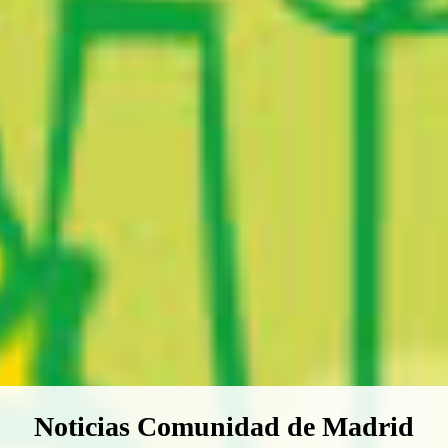
Boletín Noticias Comunidad de M
Noticias Comunidad de Madrid