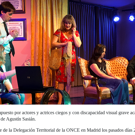
puesto por actores y actrices ciegos y con discapacidad visual grave a
de Agustín Sasián.
de de la Delegación Territorial de la ONCE en Madrid los pasados días