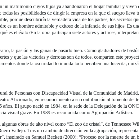
on un matrimonio cuyos hijos ya abandonaron el hogar familiar y viven
ne todas las posibilidades de dirigir la empresa en la que el suegro lleva 
ible, porque descubriría la verdadera vida de los padres, los secretos q
adre es un hombre admirable y exitoso de la infancia de sus hijos. Es un
é es el éxito?En la obra participan siete actores y actrices, interpreta
atro, la pasión y las ganas de pasarlo bien. Como gladiadores de bastón 
rtes y que las victorias y derrotas son de todos, comparten este proyect
entos donde la oscuridad lo inunda todo perciben una lucecita, quizá 
tural de Personas con Discapacidad Visual de la Comunidad de Madrid, 
ro Aficionado, en reconocimiento a su contribución al fomento del tea
5 años. El grupo nació en 1984, en la sede de la Delegación de la ONC
ncia visual grave. En 1989 es reconocida como Agrupación Artística.
 algunas obras de alto nivel como “El zoo de cristal”, de Tennessee Wi
uero Vallejo. Tras un cambio de dirección en la agrupación, representa
r”, inspirado en Samuel Beckett (2000); “Proceso por la muerte de un 