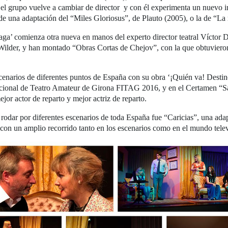
 grupo vuelve a cambiar de director y con él experimenta un nuevo imp
es de una adaptación del “Miles Gloriosus”, de Plauto (2005), o la de “
aga’ comienza otra nueva en manos del experto director teatral Víctor D
Wilder, y han montado “Obras Cortas de Chejov”, con la que obtuvieron
cenarios de diferentes puntos de España con su obra ‘¡Quién va! Desti
rnacional de Teatro Amateur de Girona FITAG 2016, y en el Certamen “S
jor actor de reparto y mejor actriz de reparto.
rodar por diferentes escenarios de toda España fue “Caricias”, una adap
l con un amplio recorrido tanto en los escenarios como en el mundo telev