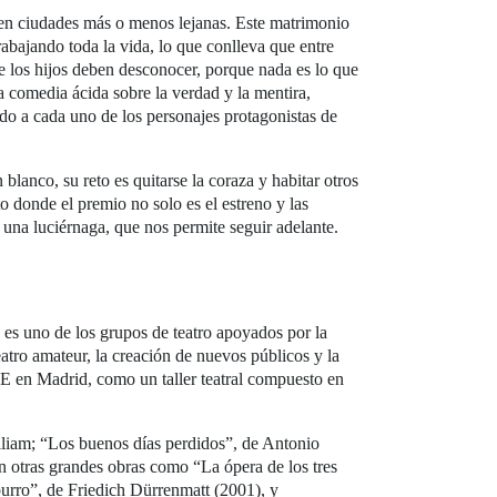
 en ciudades más o menos lejanas. Este matrimonio
trabajando toda la vida, lo que conlleva que entre
ue los hijos deben desconocer, porque nada es lo que
a comedia ácida sobre la verdad y la mentira,
ndo a cada uno de los personajes protagonistas de
blanco, su reto es quitarse la coraza y habitar otros
o donde el premio no solo es el estreno y las
una luciérnaga, que nos permite seguir adelante.
es uno de los grupos de teatro apoyados por la
tro amateur, la creación de nuevos públicos y la
E en Madrid, como un taller teatral compuesto en
lliam; “Los buenos días perdidos”, de Antonio
n otras grandes obras como “La ópera de los tres
burro”, de Friedich Dürrenmatt (2001), y