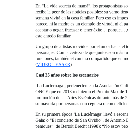
En “La vida secreta de mamá”, los protagonistas s
recibe la peor de las noticias posibles: su yerno tie
semana vivirá en la casa familiar. Pero eso es impos
parece, ni la madre es un ejemplo de virtud, ni el p
aceptar o negar, fracasar o tener éxito… porque… ¿qu
este enredo familiar.
Un grupo de artistas movidos por el amor hacia el te
personajes. Con la certeza de que juntos son más fue
funciones, también el camino compartido que en mom
(
VÍDEO TEASER
)
Casi 35 años sobre los escenarios
‘La Luciérnaga’, perteneciente a la Asociación Cul
ONCE que en 2013 recibieron el Premio Max de Teat
promoción de las Artes Escénicas durante más de 2
su mayoría por personas con ceguera o con deficie
En su primera época ‘La Luciérnaga’ llevó a escena
Gala; o “El concierto de San Ovidio”, de Antonio B
peniques”, de Bertolt Brecht (1998); “No estoy peo