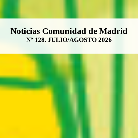
Boletín Noticias Comunidad de M
Noticias Comunidad de Madrid
Nº 128. JULIO/AGOSTO 2026