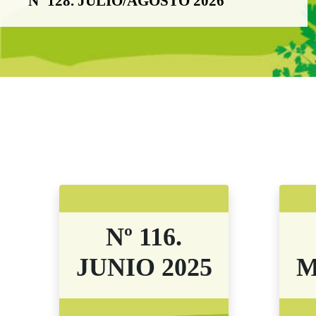
Nº 128. JULIO/AGOSTO 2026
Boletín Noticia
Nº 116.
JUNIO 2025
M