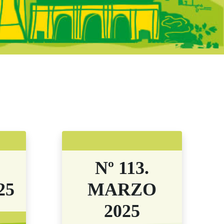
adrid - Boletine
Nº 113.
25
MARZO
2025