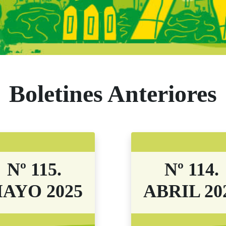
s Comunidad de M
Boletines Anteriores
Nº 115.
Nº 114.
AYO 2025
ABRIL 20