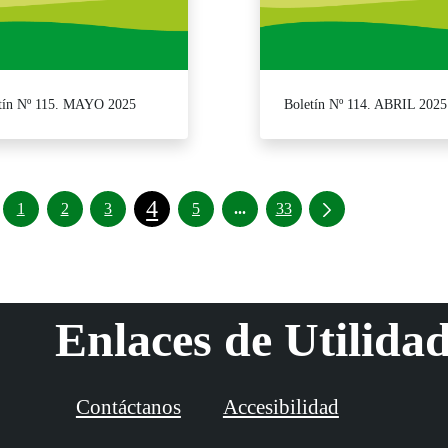
tín Nº 115. MAYO 2025
Boletín Nº 114. ABRIL 2025
4
Páginas intermedias Use TAB 
1
2
3
5
...
33
Enlaces de Utilida
Contáctanos
Accesibilidad