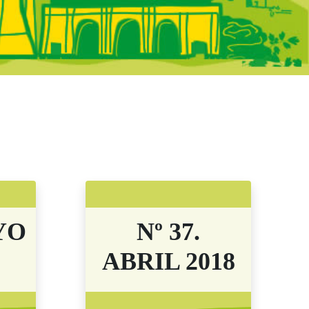
adrid - Boletine
YO
Nº 37.
ABRIL 2018