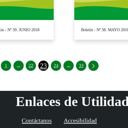
tin - Nº 39. JUNIO 2018
Boletin - Nº 38. MAYO 201
23
Páginas intermedias Use TAB para desplazarse.
Páginas intermedias Use TAB 
1
...
22
24
...
33
Enlaces de Utilida
Contáctanos
Accesibilidad