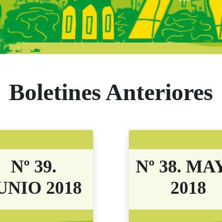
s Comunidad de M
Boletines Anteriores
Nº 39.
Nº 38. MA
UNIO 2018
2018