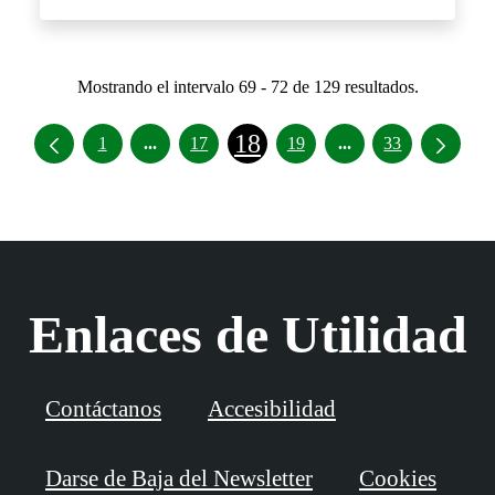
Mostrando el intervalo 69 - 72 de 129 resultados.
18
Páginas intermedias Use TAB para desplazar
Páginas intermedia
1
...
17
19
...
33
Enlaces de Utilidad
Contáctanos
Accesibilidad
Darse de Baja del Newsletter
Cookies