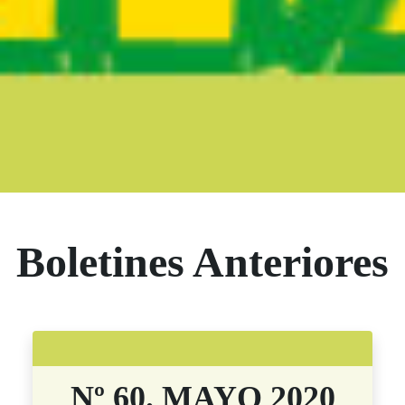
Boletín Noticia
Boletines Anteriores
Nº 60. MAYO 2020