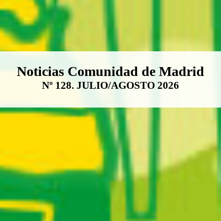
Boletín Noticias Comunidad de M
Noticias Comunidad de Madrid
Nº 128. JULIO/AGOSTO 2026