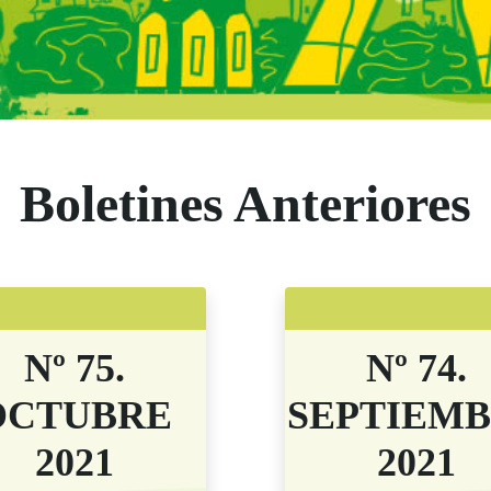
s Comunidad de M
Boletines Anteriores
Nº 75.
Nº 74.
OCTUBRE
SEPTIEM
2021
2021