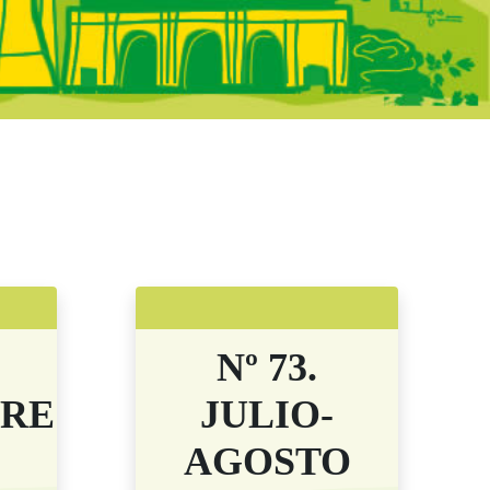
adrid - Boletine
Nº 73.
BRE
JULIO-
AGOSTO