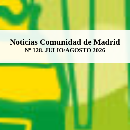
Boletín Noticias Comunidad de M
Noticias Comunidad de Madrid
Nº 128. JULIO/AGOSTO 2026