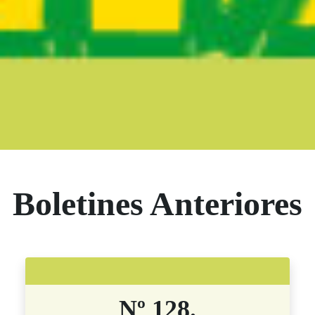
Boletín Noticia
Boletines Anteriores
Nº 128.