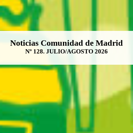
Boletín Noticias Comunidad de M
Noticias Comunidad de Madrid
Nº 128. JULIO/AGOSTO 2026