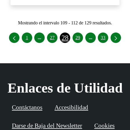
Mostrando el intervalo 109 - 112 de 129 resultados.
28
Páginas intermedias Use TAB para desplazar
Páginas intermedia
1
...
27
29
...
33
Enlaces de Utilidad
Contáctanos
Accesibilidad
Darse de Baja del Newsletter
Cookies