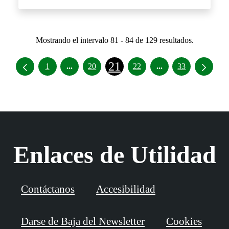
Mostrando el intervalo 81 - 84 de 129 resultados.
21
Páginas intermedias Use TAB para desplazar
Páginas intermedia
1
...
20
22
...
33
Enlaces de Utilidad
Contáctanos
Accesibilidad
Darse de Baja del Newsletter
Cookies