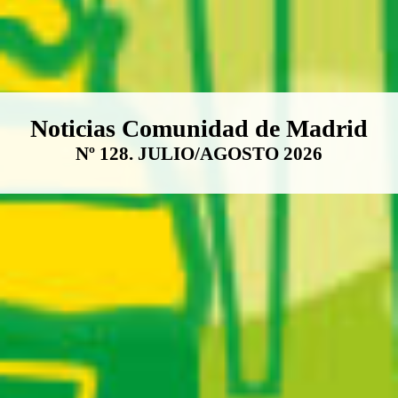
Boletín Noticias Comunidad de M
Noticias Comunidad de Madrid
Nº 128. JULIO/AGOSTO 2026