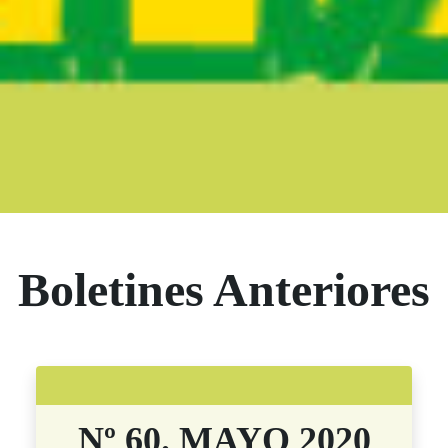
Boletín Noticia
Boletines Anteriores
Nº 60. MAYO 2020