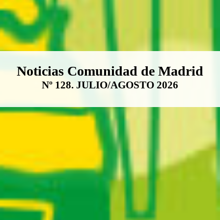
Boletín Noticias Comunidad de M
Noticias Comunidad de Madrid
Nº 128. JULIO/AGOSTO 2026