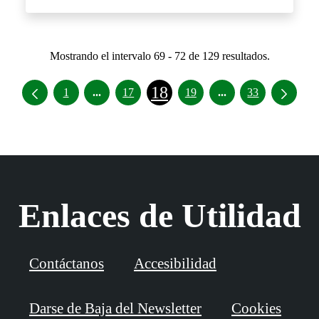
Mostrando el intervalo 69 - 72 de 129 resultados.
18
Páginas intermedias Use TAB para desplazar
Páginas intermedia
1
...
17
19
...
33
Enlaces de Utilidad
Contáctanos
Accesibilidad
Darse de Baja del Newsletter
Cookies