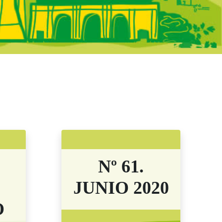
adrid - Boletine
Nº 61.
JUNIO 2020
O