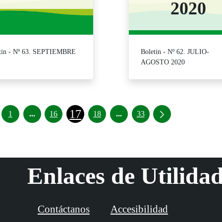
2020
tin - Nº 63. SEPTIEMBRE
Boletin - Nº 62. JULIO-
AGOSTO 2020
17
Páginas intermedias Use TAB para desplazarse.
Páginas intermedias Use TAB 
1
...
16
18
...
33
Enlaces de Utilida
Contáctanos
Accesibilidad