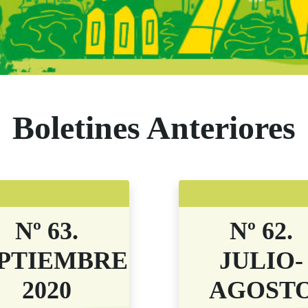
s Comunidad de M
Boletines Anteriores
Nº 63.
Nº 62.
PTIEMBRE
JULIO-
2020
AGOST