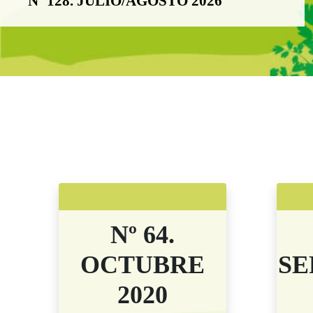
Nº 128. JULIO/AGOSTO 2026
Boletín Noticia
Nº 64.
OCTUBRE
SE
2020