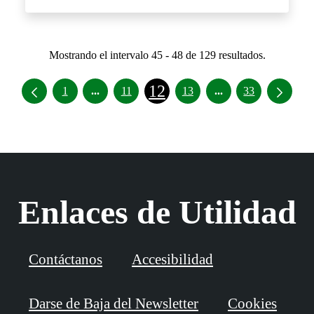
Mostrando el intervalo 45 - 48 de 129 resultados.
12
Páginas intermedias Use TAB para desplazar
Páginas intermedia
1
...
11
13
...
33
Enlaces de Utilidad
Contáctanos
Accesibilidad
Darse de Baja del Newsletter
Cookies