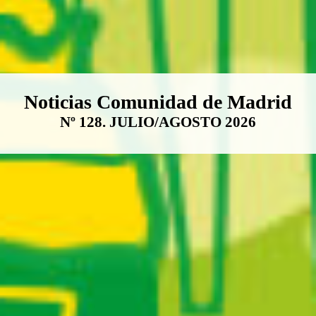
Boletín Noticias Comunidad de M
Noticias Comunidad de Madrid
Nº 128. JULIO/AGOSTO 2026