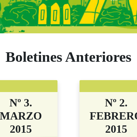
s Comunidad de M
Boletines Anteriores
Nº 3.
Nº 2.
MARZO
FEBRER
2015
2015