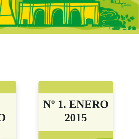
adrid - Boletine
Nº 1. ENERO
O
2015