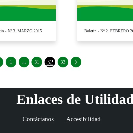
tin - Nº 3. MARZO 2015
Boletin - Nº 2. FEBRERO 2
32
Páginas intermedias Use TAB para desplazarse.
1
...
31
33
Enlaces de Utilida
Contáctanos
Accesibilidad