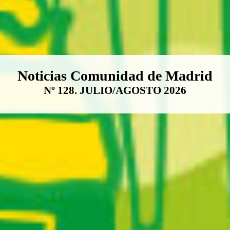
Boletín Noticias Comunidad de M
Noticias Comunidad de Madrid
Nº 128. JULIO/AGOSTO 2026